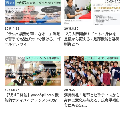
2019.4.22
2018.8.30
『子供の姿勢が気になる…』運動
12月大阪開催！『ヒトの身体を
が苦手でも遊びの中で動ける、ゴ
足部から変える - 足部機能と姿勢
ールデンウィ…
制御とパ…
セミナー・イベント開催情報
セミナー・イベント開催情報
2021.6.24
2019.2.11
【7月4日開催】yoga&pilates 機
満員御礼！足部とピラティスから
能的ボディメイクレッスンのお…
身体に変化を与える。広島県福山
市にあるSa…