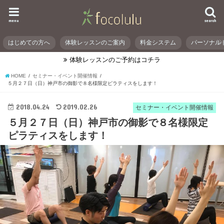
menu
search
はじめての方へ
体験レッスンのご案内
料金システム
パーソナル
体験レッスンのご予約はコチラ
HOME
セミナー・イベント開催情報
５月２７日（日）神戸市の御影で８名様限定ピラティスをします！
2018.04.24
2019.02.26
セミナー・イベント開催情報
５月２７日（日）神戸市の御影で８名様限定
ピラティスをします！