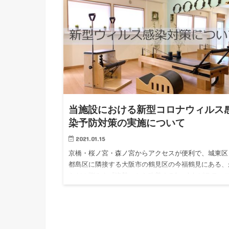
当施設における新型コロナウィルス
染予防対策の実施について
2021.01.15
京橋・桜ノ宮・森ノ宮からアクセスが便利で、城東区
都島区に隣接する大阪市の鶴見区の今福鶴見にある、
らだの悩みを『姿勢』から改善するfocoluluピラティ
パーソナルトレーニングスタジオ代表の石堂浩毅と申
ます。 &…