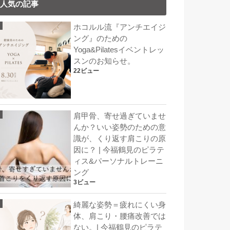
人気の記事
ホコルル流『アンチエイジ
ング』のための
Yoga&Pilatesイベントレッ
スンのお知らせ。
22ビュー
肩甲骨、寄せ過ぎていませ
んか？いい姿勢のための意
識が、くり返す肩こりの原
因に？ | 今福鶴見のピラテ
ィス&パーソナルトレーニ
ング
3ビュー
綺麗な姿勢＝疲れにくい身
体、肩こり・腰痛改善では
ない。| 今福鶴見のピラテ