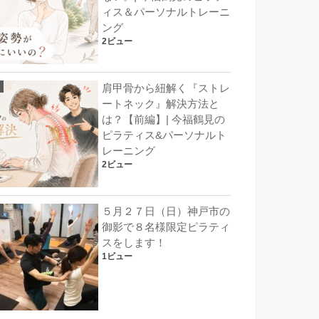
ィス＆パーソナルトレーニ
ング
2ビュー
肩甲骨から紐解く『ストレ
ートネック』解決方法と
は？【前編】| 今福鶴見の
ピラティス&パーソナルト
レーニング
2ビュー
５月２７日（日）神戸市の
御影で８名様限定ピラティ
スをします！
1ビュー