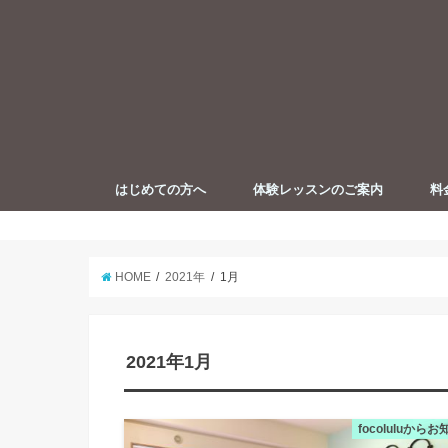
はじめての方へ
体験レッスンのご案内
料
【イラスト解説】お悩み解決のため
プロフィール
ピラティスとは
の姿勢改善
HOME
2021年
1月
2021年1月
focoluluから