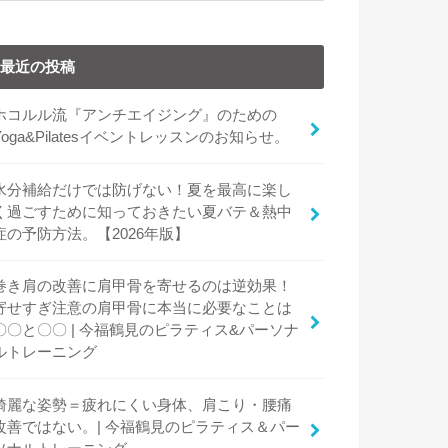
最近の投稿
ホコルル流『アンチエイジング』のための
Yoga&Pilatesイベントレッスンのお知らせ。
水分補給だけでは防げない！夏を最高に楽し
く過ごすために知っておきたい夏バテ＆熱中
症の予防方法。【2026年版】
巻き肩の改善に肩甲骨を寄せるのは逆効果！
寄せすぎ注意の肩甲骨に本当に必要なことは
〇〇と〇〇 | 今福鶴見のピラティス&パーソナ
ルトレーニング
綺麗な姿勢＝疲れにくい身体、肩こり・腰痛
改善ではない。| 今福鶴見のピラティス＆パー