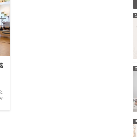
感
と
か
ス＆
し