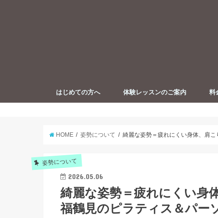
はじめての方へ
体験レッスンのご案内
料
【イラスト解説】お悩み解決のため
プロフィール
ピラティスとは
の姿勢改善
HOME
姿勢について
綺麗な姿勢＝疲れにくい身体、肩こ
姿勢について
2026.05.06
綺麗な姿勢＝疲れにくい身体
福鶴見のピラティス＆パー