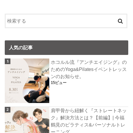
人気の記事
ホコルル流『アンチエイジング』の
ためのYoga&Pilatesイベントレッス
ンのお知らせ。
15ビュー
肩甲骨から紐解く『ストレートネッ
ク』解決方法とは？【前編】| 今福
鶴見のピラティス&パーソナルトレ
ーニング