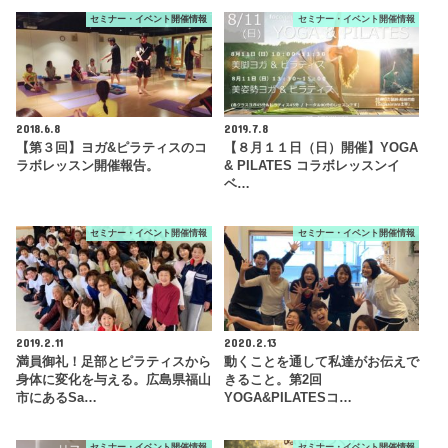
セミナー・イベント開催情報
セミナー・イベント開催情報
2018.6.8
2019.7.8
【第３回】ヨガ&ピラティスのコ
【８月１１日（日）開催】YOGA
ラボレッスン開催報告。
& PILATES コラボレッスンイ
ベ…
セミナー・イベント開催情報
セミナー・イベント開催情報
2019.2.11
2020.2.13
満員御礼！足部とピラティスから
動くことを通して私達がお伝えで
身体に変化を与える。広島県福山
きること。第2回
市にあるSa…
YOGA&PILATESコ…
セミナー・イベント開催情報
セミナー・イベント開催情報