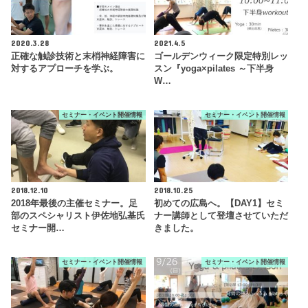
2020.3.28
2021.4.5
正確な触診技術と末梢神経障害に
ゴールデンウィーク限定特別レッ
対するアプローチを学ぶ。
スン『yoga×pilates ～下半身
W…
セミナー・イベント開催情報
セミナー・イベント開催情報
2018.12.10
2018.10.25
2018年最後の主催セミナー。足
初めての広島へ。【DAY1】セミ
部のスペシャリスト伊佐地弘基氏
ナー講師として登壇させていただ
セミナー開…
きました。
セミナー・イベント開催情報
セミナー・イベント開催情報