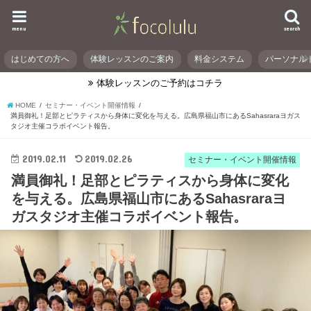
menu
search
はじめての方へ
体験レッスンのご案内
料金システム
パーソナル
体験レッスンのご予約はコチラ
HOME
セミナー・イベント開催情報
満員御礼！足部とピラティスから身体に変化を与える。広島県福山市にあるSahasraraヨガス
タジオ主催コラボイベント報告。
2019.02.11
2019.02.26
セミナー・イベント開催情報
満員御礼！足部とピラティスから身体に変化
を与える。広島県福山市にあるSahasraraヨ
ガスタジオ主催コラボイベント報告。