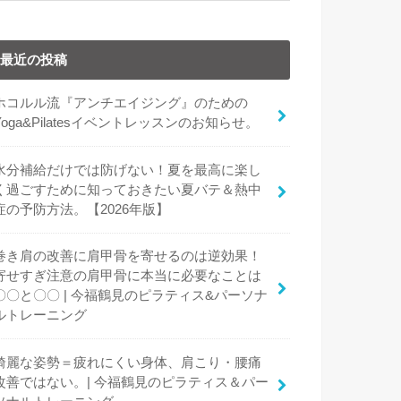
最近の投稿
ホコルル流『アンチエイジング』のための
Yoga&Pilatesイベントレッスンのお知らせ。
水分補給だけでは防げない！夏を最高に楽し
く過ごすために知っておきたい夏バテ＆熱中
症の予防方法。【2026年版】
巻き肩の改善に肩甲骨を寄せるのは逆効果！
寄せすぎ注意の肩甲骨に本当に必要なことは
〇〇と〇〇 | 今福鶴見のピラティス&パーソナ
ルトレーニング
綺麗な姿勢＝疲れにくい身体、肩こり・腰痛
改善ではない。| 今福鶴見のピラティス＆パー