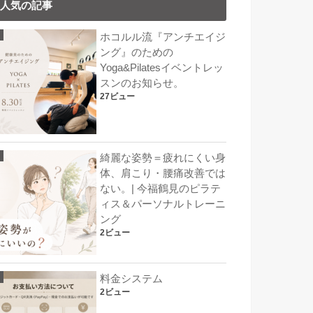
人気の記事
ホコルル流『アンチエイジ
ング』のための
Yoga&Pilatesイベントレッ
スンのお知らせ。
27ビュー
綺麗な姿勢＝疲れにくい身
体、肩こり・腰痛改善では
ない。| 今福鶴見のピラテ
ィス＆パーソナルトレーニ
ング
2ビュー
料金システム
2ビュー