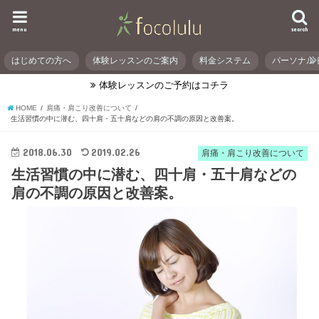
menu
search
はじめての方へ
体験レッスンのご案内
料金システム
パーソナル
体験レッスンのご予約はコチラ
HOME
肩痛・肩こり改善について
生活習慣の中に潜む、四十肩・五十肩などの肩の不調の原因と改善案。
2018.06.30
2019.02.26
肩痛・肩こり改善について
生活習慣の中に潜む、四十肩・五十肩などの
肩の不調の原因と改善案。