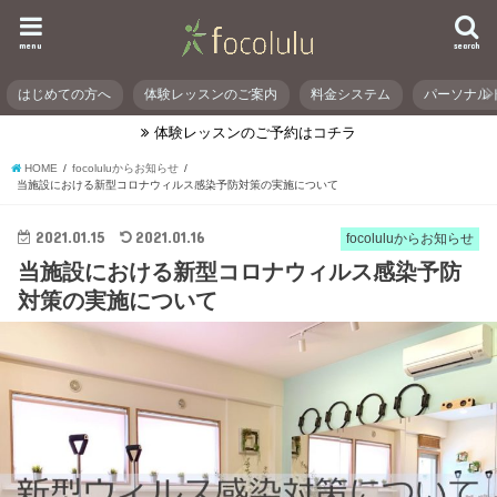
menu
search
はじめての方へ
体験レッスンのご案内
料金システム
パーソナル
体験レッスンのご予約はコチラ
HOME
focoluluからお知らせ
当施設における新型コロナウィルス感染予防対策の実施について
2021.01.15
2021.01.16
focoluluからお知らせ
当施設における新型コロナウィルス感染予防
対策の実施について