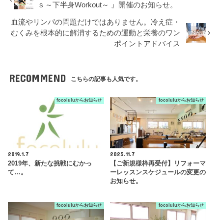
s ～下半身Workout～ 』開催のお知らせ。
血流やリンパの問題だけではありません。冷え症・
むくみを根本的に解消するための運動と栄養のワン
ポイントアドバイス
RECOMMEND
こちらの記事も人気です。
focoluluからお知らせ
focoluluからお知らせ
2019.1.7
2025.11.7
2019年、新たな挑戦にむかっ
【ご新規様枠再受付】リフォーマ
て…。
ーレッスンスケジュールの変更の
お知らせ。
focoluluからお知らせ
focoluluからお知らせ