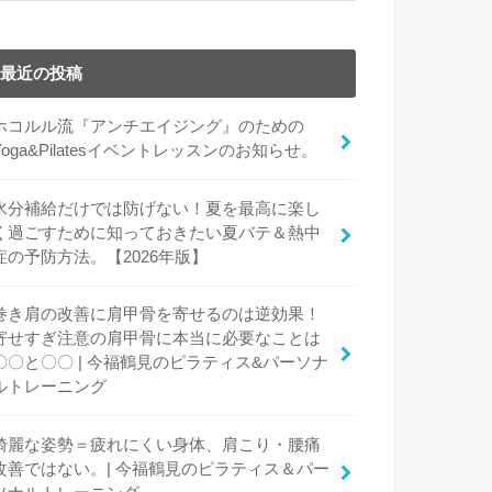
最近の投稿
ホコルル流『アンチエイジング』のための
Yoga&Pilatesイベントレッスンのお知らせ。
水分補給だけでは防げない！夏を最高に楽し
く過ごすために知っておきたい夏バテ＆熱中
症の予防方法。【2026年版】
巻き肩の改善に肩甲骨を寄せるのは逆効果！
寄せすぎ注意の肩甲骨に本当に必要なことは
〇〇と〇〇 | 今福鶴見のピラティス&パーソナ
ルトレーニング
綺麗な姿勢＝疲れにくい身体、肩こり・腰痛
改善ではない。| 今福鶴見のピラティス＆パー