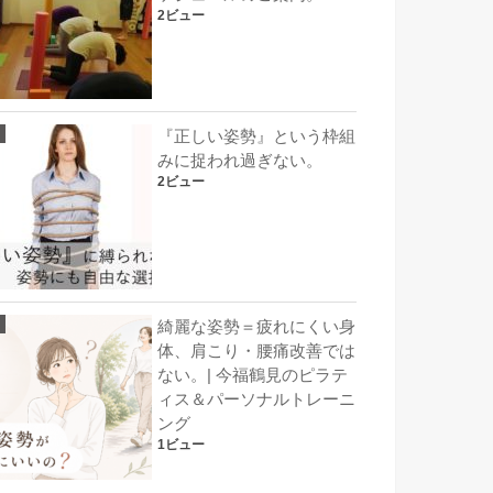
2ビュー
『正しい姿勢』という枠組
みに捉われ過ぎない。
2ビュー
綺麗な姿勢＝疲れにくい身
体、肩こり・腰痛改善では
ない。| 今福鶴見のピラテ
ィス＆パーソナルトレーニ
ング
1ビュー