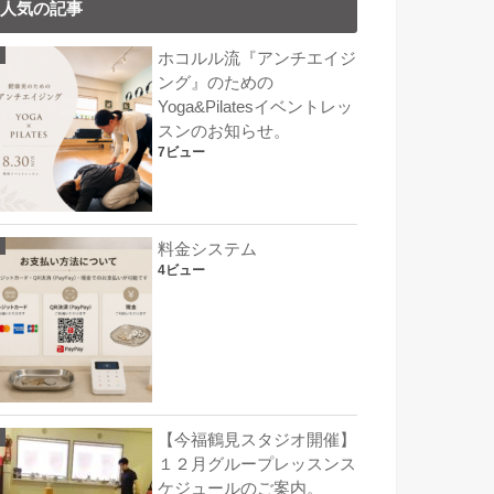
人気の記事
ホコルル流『アンチエイジ
ング』のための
Yoga&Pilatesイベントレッ
スンのお知らせ。
7ビュー
料金システム
4ビュー
【今福鶴見スタジオ開催】
１２月グループレッスンス
ケジュールのご案内。