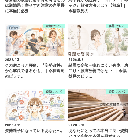
は逆効果！寄せすぎ注意の肩甲骨
ック』解決方法とは？【前編】|
に本当に必要…
今福鶴見の…
姿勢について
姿勢について
2026.4.3
2026.5.6
その肩こりと腰痛、『姿勢改善』
綺麗な姿勢＝疲れにくい身体、肩
から解決できるかも。 | 今福鶴見
こり・腰痛改善ではない。| 今福
のピラテ…
鶴見のピラ…
姿勢について
姿勢について
2026.3.15
2020.9.13
姿勢迷子になっているあなたへ。
あなたにとっての本当に良い姿勢
とは？姿勢の本質を再考する。